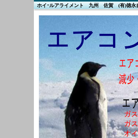
ホイｰルアライメント 九州 佐賀 (有)徳永