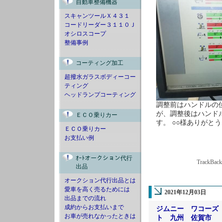
自動車整備機器
スキャンツールＸ４３１
コードリーダー３１１０Ｊ
オシロスコープ
整備事例
コーティング加工
超撥水ガラスボディーコー
ティング
ヘッドランプコーティング
調整前はハンドルの
が、調整後はハンド
ＥＣＯ乗りカー
す。 ○○様ありがと
ＥＣＯ乗りカー
お支払い例
ｵｰﾄオークション代行
TrackBac
出品
オークション代行出品とは
愛車を高く売るためには
2021年12月03日
出品までの流れ
成約からお支払いまで
ジムニー ワコーズ
お車が売れなかったときは
ト 九州 佐賀市