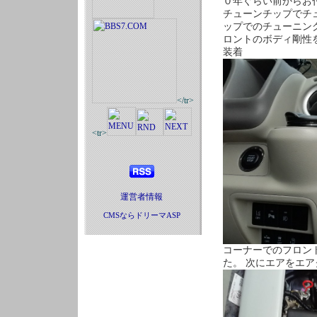
０年ぐらい前からお
チューンチップでチ
ップでのチューニン
ロントのボディ剛性
装着
</tr>
<tr>
運営者情報
CMSならドリーマASP
コーナーでのフロン
た。 次にエアをエ