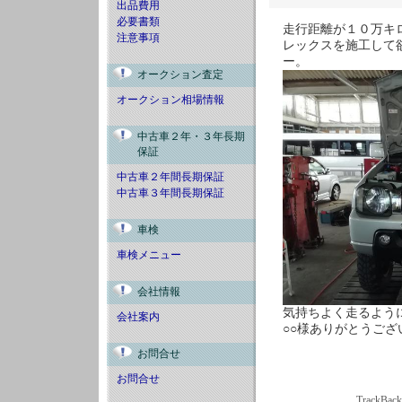
出品費用
必要書類
走行距離が１０万キ
注意事項
レックスを施工して
ー。
オークション査定
オークション相場情報
中古車２年・３年長期
保証
中古車２年間長期保証
中古車３年間長期保証
車検
車検メニュー
会社情報
気持ちよく走るよう
会社案内
○○様ありがとうござ
お問合せ
お問合せ
TrackBac