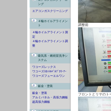
ング
エアコンガスクリーニング
４輪ホイルアライメン
調整前
ト
４輪ホイルアライメント測
定
４輪ホイルアライメント調
整
吸気系・燃焼室洗浄シ
ステム
ワコーズレックス
ワコーズｽﾛｯﾄﾙﾊﾞﾙﾌﾞｸﾘｰﾅｰ
ワコーズフューエルワン
鈑金・塗装
鈑金・塗装
フロントとリヤのト
アルミパネル・高張力鋼板
超高張力鋼板