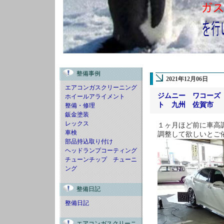
整備事例
2021年12月06日
エアコンガスクリーニング
ジムニー ワコーズ
ホイールアライメント
ト 九州 佐賀市
整備・修理
鈑金塗装
レックス
１ヶ月ほど前に車高
車検
調整して欲しいとご
部品持込取り付け
ヘッドランプコーティング
チューンチップ チューニ
ング
整備日記
整備日記
エアコンガスクリーニ