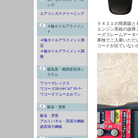
ング
エアコンガスクリーニング
Ｘ４３１の簡易版と
４輪ホイルアライメン
エンジン系統の故障
ト
ーズフレームデータ
４輪ホイルアライメント測
車検でご入庫いただ
定
コードが出ていない
４輪ホイルアライメント調
整
吸気系・燃焼室洗浄シ
ステム
ワコーズレックス
ワコーズｽﾛｯﾄﾙﾊﾞﾙﾌﾞｸﾘｰﾅｰ
ワコーズフューエルワン
鈑金・塗装
鈑金・塗装
アルミパネル・高張力鋼板
超高張力鋼板