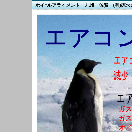
ホイｰルアライメント 九州 佐賀 (有)徳永