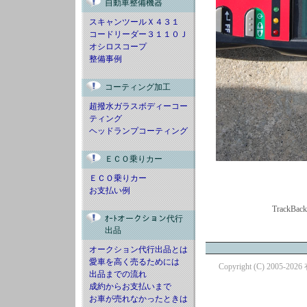
自動車整備機器
スキャンツールＸ４３１
コードリーダー３１１０Ｊ
オシロスコープ
整備事例
コーティング加工
超撥水ガラスボディーコー
ティング
ヘッドランプコーティング
ＥＣＯ乗りカー
ＥＣＯ乗りカー
お支払い例
TrackBac
ｵｰﾄオークション代行
出品
オークション代行出品とは
愛車を高く売るためには
Copyright (C) 2005-20
出品までの流れ
成約からお支払いまで
お車が売れなかったときは