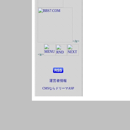
</tr>
<tr>
運営者情報
CMSならドリーマASP