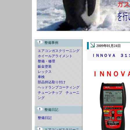
整備事例
2009年01月24日
エアコンガスクリーニング
ＩＮＮＯＶＡ ３１
ホイールアライメント
整備・修理
鈑金塗装
レックス
ＩＮＮＯＶ
車検
部品持込取り付け
ヘッドランプコーティング
チューンチップ チューニ
ング
整備日記
整備日記
エアコンガスクリーニ