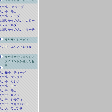
フロントサイドボディ
入力小. キューブ
入力小 モコ
入力小 ムーブ
足回りからの入力 カロー
ラフィールダー
足回りからの入力 マーチ
リヤサイドボディ
入力中 エクストレイル
リヤ追突でフロントア
ライメントが狂ったお
車
入力極小 ティーダ
入力小 マックス
入力小 セレナ
入力小 モコ
入力中 モコ
入力中 Ｋｅｉ
入力中 シルフィ
入力中 エキスパート
入力大 ワゴンＲ