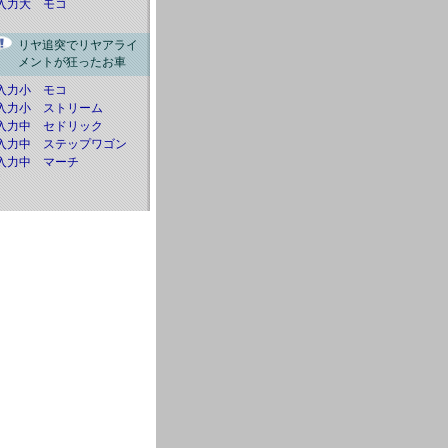
入力大 モコ
リヤ追突でリヤアライ
メントが狂ったお車
入力小 モコ
入力小 ストリーム
入力中 セドリック
入力中 ステップワゴン
入力中 マーチ