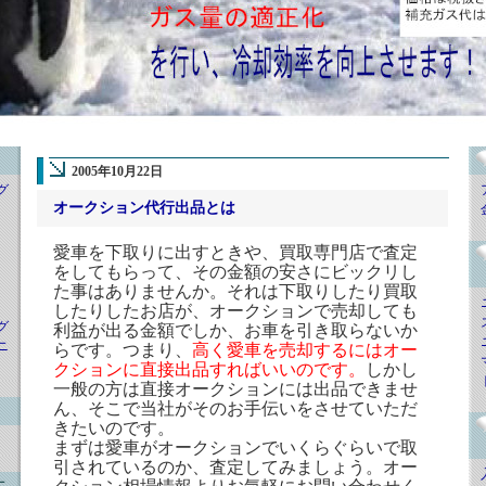
2005年10月22日
グ
オークション代行出品とは
愛車を下取りに出すときや、買取専門店で査定
をしてもらって、その金額の安さにビックリし
た事はありませんか。それは下取りしたり買取
したりしたお店が、オークションで売却しても
グ
利益が出る金額でしか、お車を引き取らないか
ニ
らです。つまり、
高く愛車を売却するにはオー
クションに直接出品すればいいのです。
しかし
一般の方は直接オークションには出品できませ
ん、そこで当社がそのお手伝いをさせていただ
きたいのです。
まずは愛車がオークションでいくらぐらいで取
引されているのか、査定してみましょう。オー
ニ