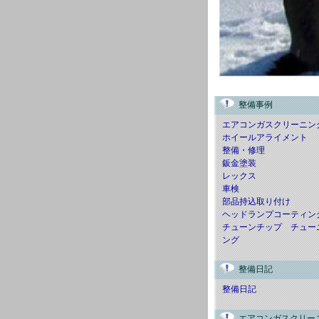
整備事例
エアコンガスクリーニン
ホイールアライメント
整備・修理
鈑金塗装
レックス
車検
部品持込取り付け
ヘッドランプコーティン
チューンチップ チュー
ング
整備日記
整備日記
エアコンガスクリー