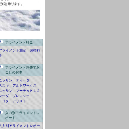
アライメント料金
アライメント測定・調整料
金
アライメント調整でお
こしのお車
ニッサン ティーダ
スズキ アルトワークス
ニッサン マーチＡＫ１２
マツダ プレマシー
トヨタ アリスト
入力別アライメントレ
ポート
入力別アライメントレポー