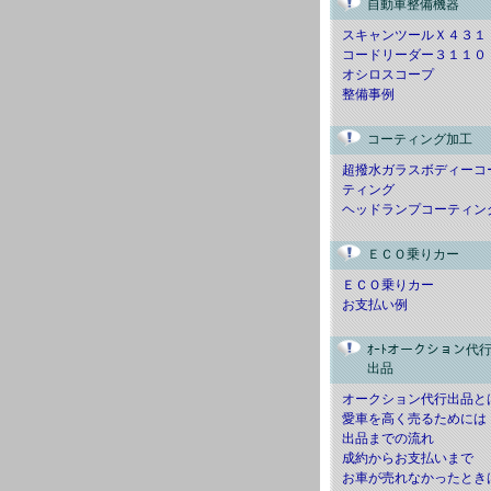
自動車整備機器
スキャンツールＸ４３１
コードリーダー３１１０
オシロスコープ
整備事例
コーティング加工
超撥水ガラスボディーコ
ティング
ヘッドランプコーティン
ＥＣＯ乗りカー
ＥＣＯ乗りカー
お支払い例
ｵｰﾄオークション代
出品
オークション代行出品と
愛車を高く売るためには
出品までの流れ
成約からお支払いまで
お車が売れなかったとき