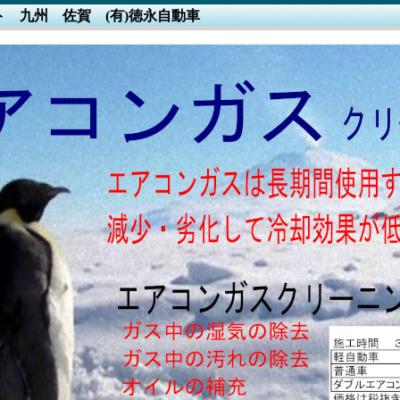
ト 九州 佐賀 (有)徳永自動車