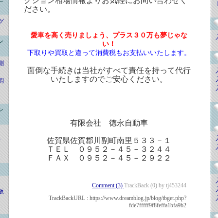
クション相場情報よりお気軽にお問い合わせく
ださい。
グ
愛車を高く売りましょう、プラス３０万も夢じゃな
ン
い！
下取りや買取と違って消費税もお支払いいたします。
測
面倒な手続きは当社がすべて責任を持って代行
いたしますのでご安心ください。
調
シ
有限会社 徳永自動車
佐賀県佐賀郡川副町南里５３３－１
ｰ
ＴＥＬ ０９５２－４５－３２４４
ＦＡＸ ０９５２－４５－２９２２
Comment (3)
TrackBack (0) by tj453244
板
TrackBackURL :
https://www.dreamblog.jp/blog/tbget.php?
fde7fffff9f8feffa1bfa9b2