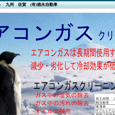
ト 九州 佐賀 (有)徳永自動車