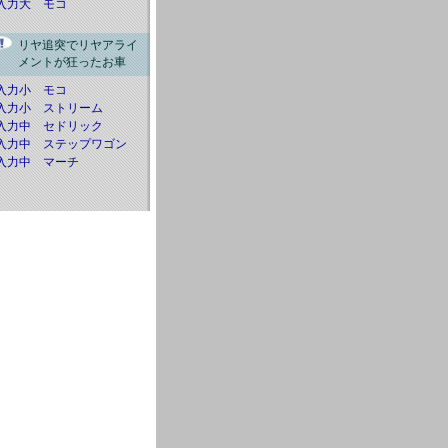
入力大 モコ
リヤ追突でリヤアライ
メントが狂ったお車
入力小 モコ
入力小 ストリーム
入力中 セドリック
入力中 ステップワゴン
入力中 マーチ