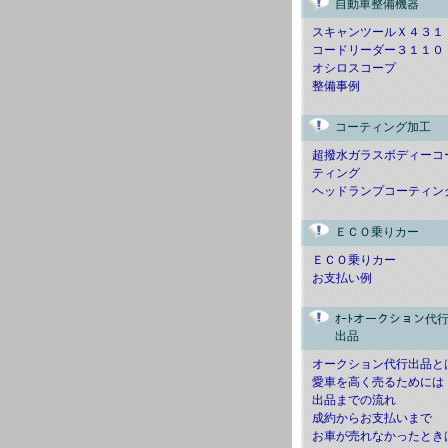
自動車整備機器
スキャンツールＸ４３１
コードリーダー３１１０
オシロスコープ
整備事例
コーティング加工
超撥水ガラスボディーコ
ティング
ヘッドランプコーティン
ＥＣＯ乗りカー
ＥＣＯ乗りカー
お支払い例
ｵｰﾄオークション代
出品
オークション代行出品と
愛車を高く売るためには
出品までの流れ
成約からお支払いまで
お車が売れなかったとき