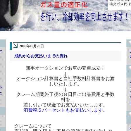
2005年10月26日
グ
成約からお支払いまでの流れ
無事オークションでお車の売買成立！
↓
オークション計算書と当社手数料計算書をお渡
しいたします。
↓
グ
ニ
クレーム期間終了後の８日目に出品費用と手数
料を
差し引いて現金でお支払いいたします。
消費税５パーセントもお支払いします。
クレームについて
ニ