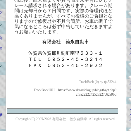
売却後、購入店より不具合箇所未申告に対しク
レーム請求される場合があります。クレーム期
間は売却日から７日間です、実際の修理代ほど
グ
高くありませんが、すべてお役様のご負担とな
りますので修復歴や不具合箇所、お車の調子で
ン
気になるところは必ず申告していただきますよ
うお願いいたします。
測
有限会社 徳永自動車
調
佐賀県佐賀郡川副町南里５３３－１
ＴＥＬ ０９５２－４５－３２４４
ＦＡＸ ０９５２－４５－２９２２
シ
TrackBack (0) by tj453244
ｰ
TrackBackURL :
https://www.dreamblog.jp/blog/tbget.php?
2f3a2222242523227c62a9bd
板
Copyright (C) 2005-2026 有限会社 徳永自動車. All rights reserved.