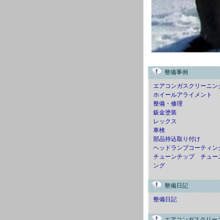
整備事例
エアコンガスクリーニン
ホイールアライメント
整備・修理
鈑金塗装
レックス
車検
部品持込取り付け
ヘッドランプコーティン
チューンチップ チュー
ング
整備日記
整備日記
エアコンガスクリー