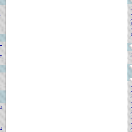
Ｊ
ー
グ
行
は
は