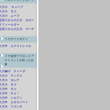
フロントサイドボディ
入力小. キューブ
入力小 モコ
入力小 ムーブ
足回りからの入力 カロー
ラフィールダー
足回りからの入力 マーチ
リヤサイドボディ
入力中 エクストレイル
リヤ追突でフロントア
ライメントが狂ったお
車
入力極小 ティーダ
入力小 マックス
入力小 セレナ
入力小 モコ
入力中 モコ
入力中 Ｋｅｉ
入力中 シルフィ
入力中 エキスパート
入力大 ワゴンＲ