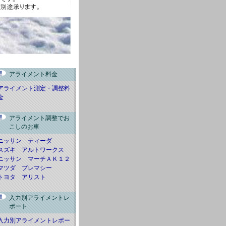
アライメント料金
アライメント測定・調整料
金
アライメント調整でお
こしのお車
ニッサン ティーダ
スズキ アルトワークス
ニッサン マーチＡＫ１２
マツダ プレマシー
トヨタ アリスト
入力別アライメントレ
ポート
入力別アライメントレポー